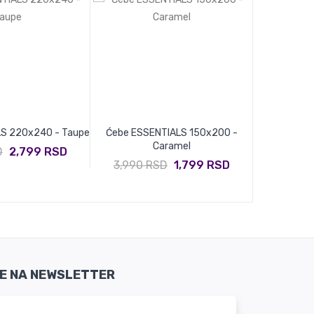
S 220x240 - Taupe
Ćebe ESSENTIALS 150x200 -
Ćebe COTTO
Caramel
- Win
D
2,799 RSD
3,990 RSD
1,799 RSD
4,990 
SE NA NEWSLETTER