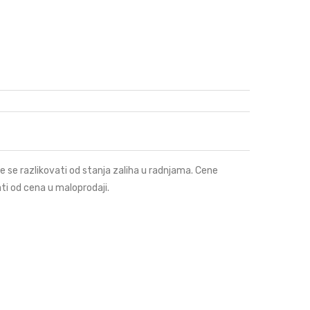
e se razlikovati od stanja zaliha u radnjama. Cene
ti od cena u maloprodaji.