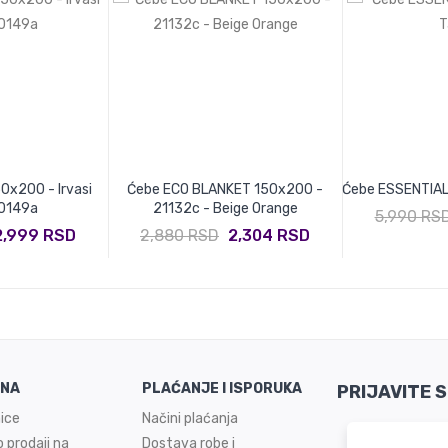
0x200 - Irvasi
Ćebe ECO BLANKET 150x200 -
Ćebe ESSENTIAL
20149a
21132c - Beige Orange
5,990 RS
2,999 RSD
2,880 RSD
2,304 RSD
INA
PLAĆANJE I ISPORUKA
PRIJAVITE 
ice
Načini plaćanja
 prodaji na
Dostava robe i