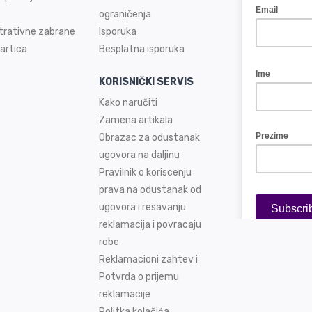
ograničenja
trativne zabrane
Isporuka
artica
Besplatna isporuka
KORISNIČKI SERVIS
Kako naručiti
Zamena artikala
Obrazac za odustanak
ugovora na daljinu
Pravilnik o koriscenju
prava na odustanak od
ugovora i resavanju
reklamacija i povracaju
robe
Reklamacioni zahtev i
Potvrda o prijemu
reklamacije
Politka kolačića