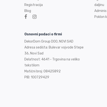
Registracija
daljinu
Blog
Adminis
Poklon k
Osnovni podaci o firmi
DekorDom Group DOO, NOVI SAD
Adresa sedišta: Bulevar vojvode Stepe
36, Novi Sad
Delatnost: 4641 - Trgovina na veliko
tekstilom
Matični broj: 08425892
PIB: 100729429