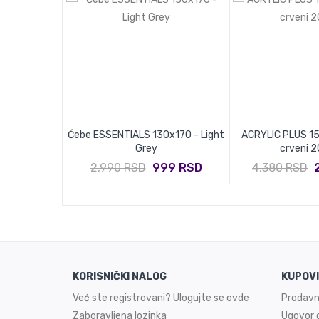
 200x230 -
Ćebe ESSENTIALS 130x170 - Light
ACRYLIC PLUS 15
 Orange
Grey
crveni 
024 RSD
2,990 RSD
999 RSD
4,380 RSD
KORISNIČKI NALOG
KUPOV
Već ste registrovani? Ulogujte se ovde
Prodavn
Zaboravljena lozinka
Ugovor o