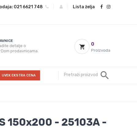
odaja:
021 6621 748
|
|
Lista želja
AVNICE
0
đite detalje o
Proizvoda
rDom prodavnicama.
UVEK EKSTRA CENA
S 150x200 - 25103A -