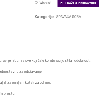
Wishlist
TRAŽI U PRODAVNICI
Kategorije:
SPAVAĆA SOBA
vi je izbor za sve koji žele kombinaciju stila i udobnosti.
i jednostavno za održavanje.
lj ili za omiljeni kutak za odmor.
ki prostor!