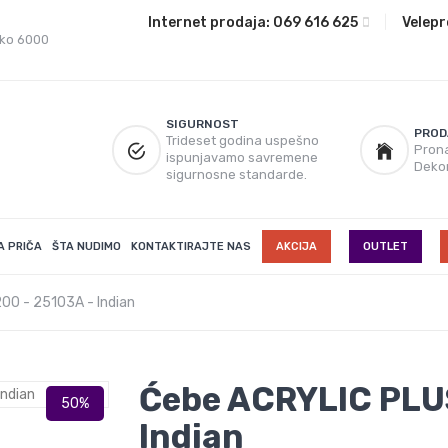
Internet prodaja:
069 616 625
|
Velepr
eko 6000
SIGURNOST
PROD
Trideset godina uspešno
Prona
ispunjavamo savremene
Deko
sigurnosne standarde.
A PRIČA
ŠTA NUDIMO
KONTAKTIRAJTE NAS
AKCIJA
OUTLET
00 - 25103A - Indian
Ćebe ACRYLIC PLU
Indian