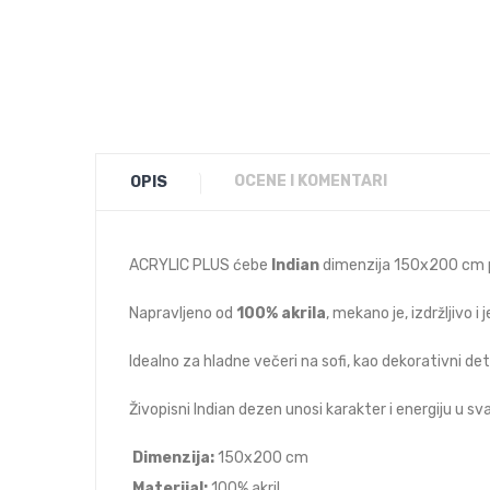
OCENE I KOMENTARI
OPIS
ACRYLIC PLUS ćebe
Indian
dimenzija 150x200 cm pra
Napravljeno od
100% akrila
, mekano je, izdržljivo 
Idealno za hladne večeri na sofi, kao dekorativni deta
Živopisni Indian dezen unosi karakter i energiju u sva
Dimenzija:
150x200 cm
Materijal:
100% akril