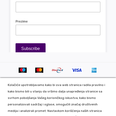
Kolačiće upotrebljavamo kako bi ova web stranica radila pravilno i
kako bismo bili u stanju da vršimo dalja unapređenja stranice sa
svrhom poboljšanja Vašeg korisničkog iskustva, kako bismo
personalizovali sadržaj i oglase, omogućili značaj društvenih
Copyright 2020 DekorDom Group DOO. All Rights Reserved. Web
medija i analizirali promet. Nastavkom korišćenja naših stranica
development: CMS by Global Webmasters -