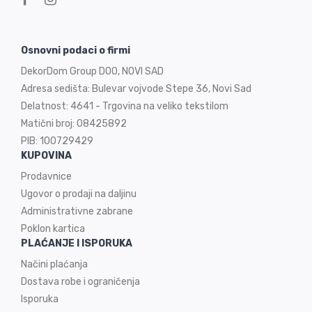
Osnovni podaci o firmi
DekorDom Group DOO, NOVI SAD
Adresa sedišta: Bulevar vojvode Stepe 36, Novi Sad
Delatnost: 4641 - Trgovina na veliko tekstilom
Matični broj: 08425892
PIB: 100729429
KUPOVINA
Prodavnice
Ugovor o prodaji na
daljinu
Administrativne zabrane
Poklon kartica
PLAĆANJE I ISPORUKA
Načini plaćanja
Dostava robe i ograničenja
Isporuka