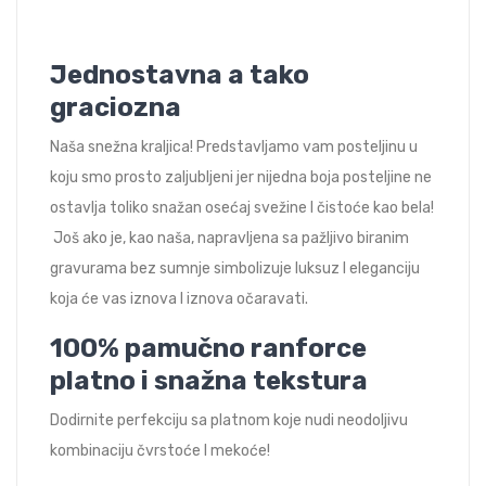
Jednostavna a tako
graciozna
Naša snežna kraljica! Predstavljamo vam posteljinu u
koju smo prosto zaljubljeni jer nijedna boja posteljine ne
ostavlja toliko snažan osećaj svežine I čistoće kao bela!
Još ako je, kao naša, napravljena sa pažljivo biranim
gravurama bez sumnje simbolizuje luksuz I eleganciju
koja će vas iznova I iznova očaravati.
100% pamučno ranforce
platno i snažna tekstura
Dodirnite perfekciju sa platnom koje nudi neodoljivu
kombinaciju čvrstoće I mekoće!