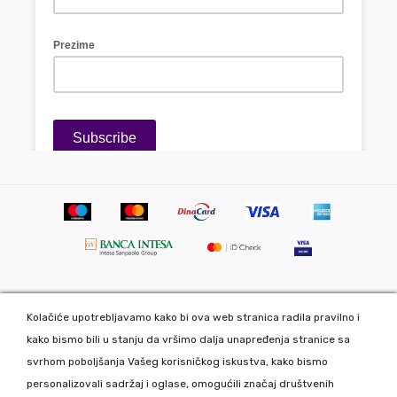
Kolačiće upotrebljavamo kako bi ova web stranica radila pravilno i
Copyright 2020 DekorDom Group DOO. All Rights Reserved. Web
kako bismo bili u stanju da vršimo dalja unapređenja stranice sa
development: CMS by Global Webmasters -
svrhom poboljšanja Vašeg korisničkog iskustva, kako bismo
Izrada internet prodavnice
i
SEO
by
www.wbsdigital.com
personalizovali sadržaj i oglase, omogućili značaj društvenih