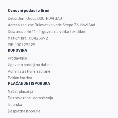
Osnovni podaci o firmi
DekorDom Group DOO, NOVI SAD
Adresa sedišta: Bulevar vojvode Stepe 36, Novi Sad
Delatnost: 4641 - Trgovina na veliko tekstilom
Matični broj: 08425892
PIB: 100729429
KUPOVINA
Prodavnice
Ugovor o prodaji na
daljinu
Administrativne zabrane
Poklon kartica
PLAĆANJE I ISPORUKA
Načini plaćanja
Dostava robe i ograničenja
Isporuka
Besplatna isporuka