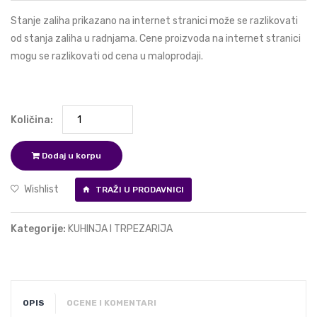
Stanje zaliha prikazano na internet stranici može se razlikovati
od stanja zaliha u radnjama. Cene proizvoda na internet stranici
mogu se razlikovati od cena u maloprodaji.
Količina:
Dodaj u korpu
Wishlist
TRAŽI U PRODAVNICI
Kategorije:
KUHINJA I TRPEZARIJA
OPIS
OCENE I KOMENTARI