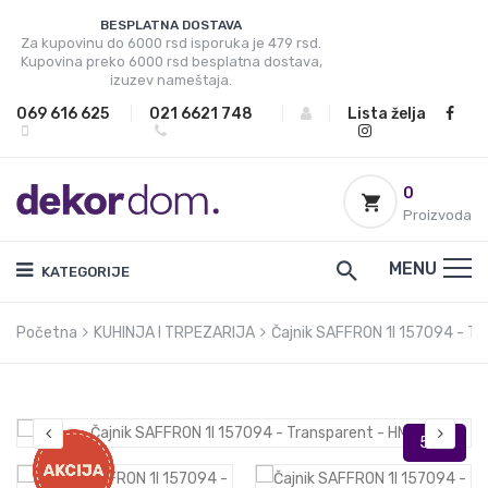
BESPLATNA DOSTAVA
Za kupovinu do 6000 rsd isporuka je 479 rsd.
Kupovina preko 6000 rsd besplatna dostava,
izuzev nameštaja.
069 616 625
|
021 6621 748
|
|
Lista želja
0
Proizvoda
MENU
KATEGORIJE
Početna
KUHINJA I TRPEZARIJA
Čajnik SAFFRON 1l 157094 - Tr