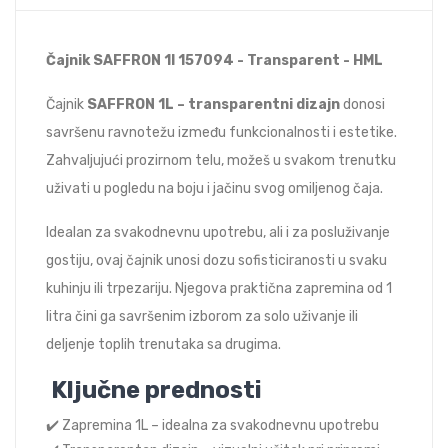
Čajnik SAFFRON 1l 157094 - Transparent - HML
Čajnik
SAFFRON 1L – transparentni dizajn
donosi
savršenu ravnotežu između funkcionalnosti i estetike.
Zahvaljujući prozirnom telu, možeš u svakom trenutku
uživati u pogledu na boju i jačinu svog omiljenog čaja.
Idealan za svakodnevnu upotrebu, ali i za posluživanje
gostiju, ovaj čajnik unosi dozu sofisticiranosti u svaku
kuhinju ili trpezariju. Njegova praktična zapremina od 1
litra čini ga savršenim izborom za solo uživanje ili
deljenje toplih trenutaka sa drugima.
Ključne prednosti
✔️ Zapremina 1L – idealna za svakodnevnu upotrebu