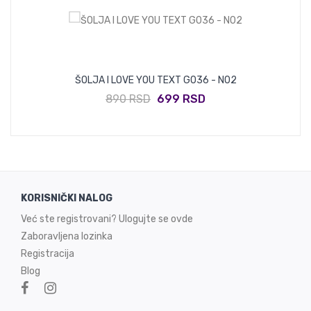
ŠOLJA I LOVE YOU TEXT G036 - N02
890 RSD
699 RSD
KORISNIČKI NALOG
Već ste registrovani? Ulogujte se ovde
Zaboravljena lozinka
Registracija
Blog