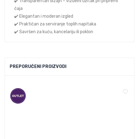
✔️ Transparentan dizajn – vizuelni užitak pri pripremi
čaja
✔️ Elegantan i moderan izgled
✔️ Praktičan za serviranje toplih napitaka
✔️ Savršen za kuću, kancelariju ili poklon
PREPORUČENI PROIZVODI