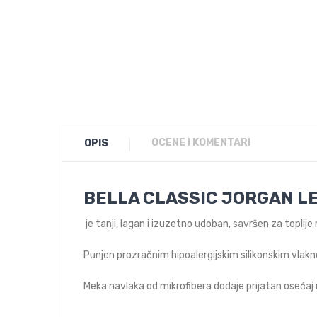
OCENE I KOMENTARI
OPIS
BELLA CLASSIC JORGAN L
je tanji, lagan i izuzetno udoban, savršen za toplij
Punjen prozračnim hipoalergijskim silikonskim vla
Meka navlaka od mikrofibera dodaje prijatan oseća