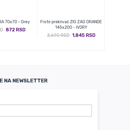
RA 70x70 - Grey
Frotir prekrivač ZIG ZAG GRANDE
Fleker NA
145x200 - IVORY
SD
872 RSD
2,990 
3,690 RSD
1,845 RSD
SE NA NEWSLETTER