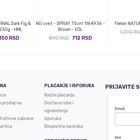
RNAL Dark Fig &
NG cvet - SPRAY 75cm 1164936 -
Fleker NATU
 230g - HML
Brown - EDL
1,090 R
350 RSD
890 RSD
712 RSD
INA
PLAĆANJE I ISPORUKA
PRIJAVITE 
ice
Načini plaćanja
 prodaji na
Dostava robe i
ograničenja
trativne zabrane
Isporuka
artica
Besplatna isporuka