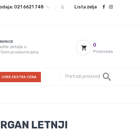
odaja:
021 6621 748
|
|
Lista želja
AVNICE
0
đite detalje o
Proizvoda
rDom prodavnicama.
UVEK EKSTRA CENA
ORGAN LETNJI