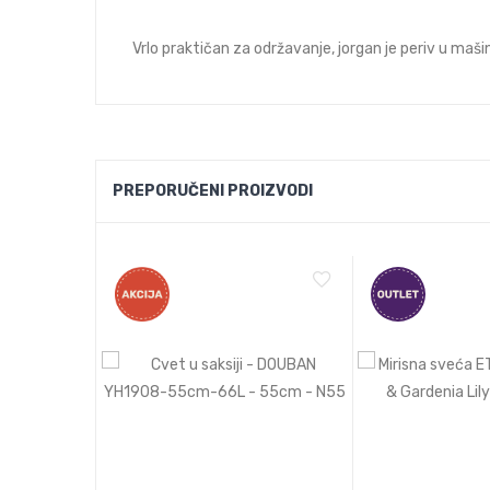
Vrlo praktičan za održavanje, jorgan je periv u maš
PREPORUČENI PROIZVODI