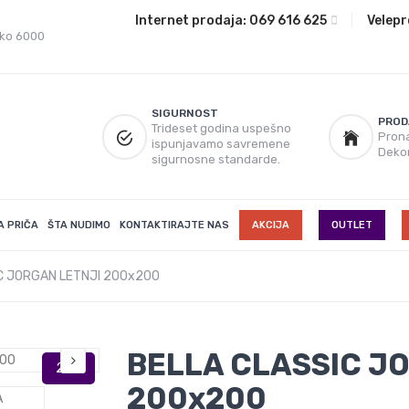
Internet prodaja:
069 616 625
|
Velepr
eko 6000
SIGURNOST
PROD
Trideset godina uspešno
Prona
ispunjavamo savremene
Deko
sigurnosne standarde.
A PRIČA
ŠTA NUDIMO
KONTAKTIRAJTE NAS
AKCIJA
OUTLET
C JORGAN LETNJI 200x200
BELLA CLASSIC J
200x200