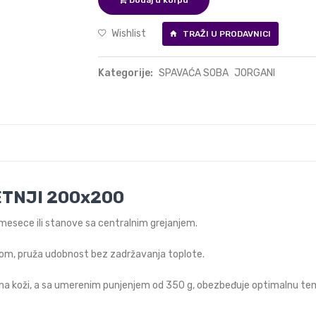
Dodaj u korpu
Wishlist
TRAŽI U PRODAVNICI
Kategorije:
SPAVAĆA SOBA
JORGANI
ETNJI 200x200
e mesece ili stanove sa centralnim grejanjem.
knom, pruža udobnost bez zadržavanja toplote.
j na koži, a sa umerenim punjenjem od 350 g, obezbeđuje optimalnu te