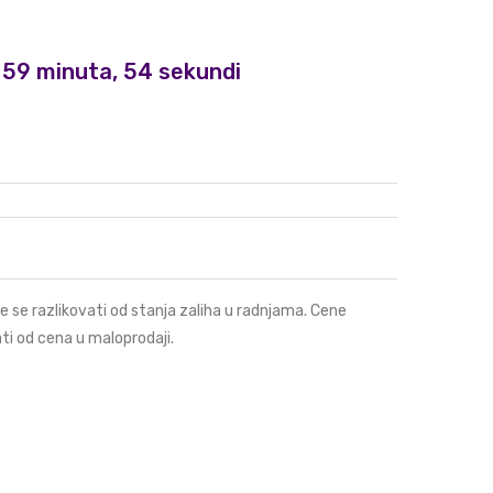
i, 59 minuta, 53 sekundi
e se razlikovati od stanja zaliha u radnjama. Cene
ti od cena u maloprodaji.