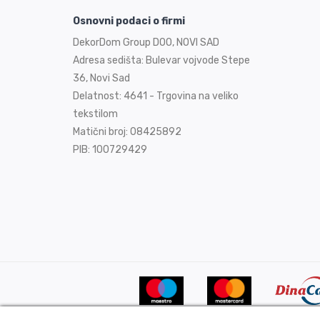
Osnovni podaci o firmi
DekorDom Group DOO, NOVI SAD
Adresa sedišta: Bulevar vojvode Stepe
36, Novi Sad
Delatnost: 4641 - Trgovina na veliko
tekstilom
Matični broj: 08425892
PIB: 100729429