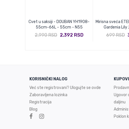
 Green - HML
Cvet u saksiji - DOUBAN YH1908-
Mirisna sveća ETE
55cm-66L - 55cm - N55
Gardenia Lily
5 RSD
2,990 RSD
2,392 RSD
699 RSD
KORISNIČKI NALOG
KUPOV
Već ste registrovani? Ulogujte se ovde
Prodavn
Zaboravljena lozinka
Ugovor o
Registracija
daljinu
Blog
Adminis
Poklon k