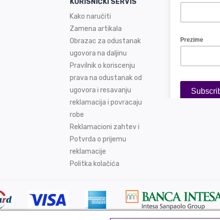
KORISNIČKI SERVIS
Kako naručiti
Zamena artikala
Obrazac za odustanak
ugovora na daljinu
Pravilnik o koriscenju
prava na odustanak od
ugovora i resavanju
reklamacija i povracaju
robe
Reklamacioni zahtev i
Potvrda o prijemu
reklamacije
Politka kolačića