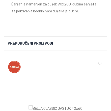
Èaršaf je namenjen za dušek 90x200, dubina èaršafa
za pokrivanje boènih ivica dušeka je 30cm.
PREPORUČENI PROIZVODI