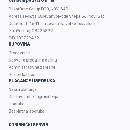
Osnovni podaci o firmi
DekorDom Group DOO, NOVI SAD
Adresa sedišta: Bulevar vojvode Stepe 36, Novi Sad
Delatnost: 4641 - Trgovina na veliko tekstilom
Matični broj: 08425892
PIB: 100729429
KUPOVINA
Prodavnice
Ugovor o prodaji na
daljinu
Administrativne zabrane
Poklon kartica
PLAĆANJE I ISPORUKA
Načini plaćanja
Dostava robe i ograničenja
Isporuka
Besplatna isporuka
KORISNIČKI SERVIS