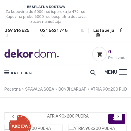
BESPLATNA DOSTAVA
Za kupovinu do 6000 rsd isporuka je 479 rsd.
Kupovina preko 6000 rsd besplatna dostava,
izuzev nameštaja.
069 616 625
|
021 6621 748
|
|
Lista želja
0
Proizvoda
MENU
KATEGORIJE
Početna
SPAVAĆA SOBA
DONJI ČARŠAF
ATRIA 90x200 PUDR