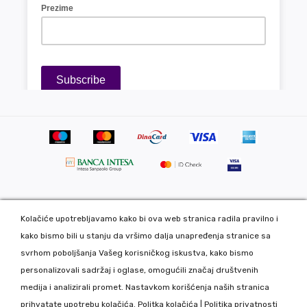
Kolačiće upotrebljavamo kako bi ova web stranica radila pravilno i
Copyright 2020 DekorDom Group DOO. All Rights Reserved. Web
kako bismo bili u stanju da vršimo dalja unapređenja stranice sa
development: CMS by Global Webmasters -
svrhom poboljšanja Vašeg korisničkog iskustva, kako bismo
Izrada internet prodavnice
i
SEO
by
www.wbsdigital.com
personalizovali sadržaj i oglase, omogućili značaj društvenih
medija i analizirali promet. Nastavkom korišćenja naših stranica
Sve podatke koje unosite na našoj online prodavnici koristimo
prihvatate upotrebu kolačića.
Politka kolačića
|
Politika privatnosti