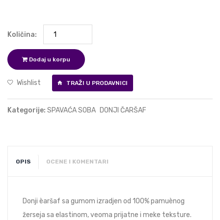
Količina:
Dodaj u korpu
Wishlist
TRAŽI U PRODAVNICI
Kategorije:
SPAVAĆA SOBA
DONJI ČARŠAF
OPIS
OCENE I KOMENTARI
Donji èaršaf sa gumom izradjen od 100% pamuènog
žerseja sa elastinom, veoma prijatne i meke teksture.