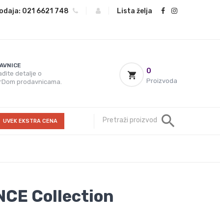
odaja:
021 6621 748
|
|
Lista želja
AVNICE
0
đite detalje o
Proizvoda
rDom prodavnicama.
UVEK EKSTRA CENA
CE Collection