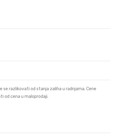
e se razlikovati od stanja zaliha u radnjama. Cene
ti od cena u maloprodaji.