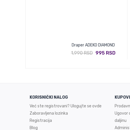
Draper ADEKO DIAMOND
1,990 RSD
995 RSD
KORISNIČKI NALOG
KUPOV
Već ste registrovani? Ulogujte se ovde
Prodavn
Zaboravljena lozinka
Ugovor o
Registracija
daljinu
Blog
Adminis