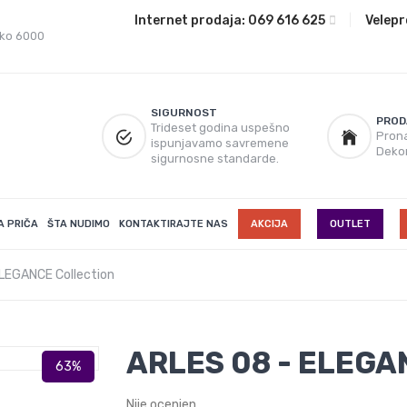
Internet prodaja:
069 616 625
|
Velepr
eko 6000
SIGURNOST
PROD
Trideset godina uspešno
Prona
ispunjavamo savremene
Deko
sigurnosne standarde.
A PRIČA
ŠTA NUDIMO
KONTAKTIRAJTE NAS
AKCIJA
OUTLET
LEGANCE Collection
ARLES 08 - ELEGAN
Nije ocenjen