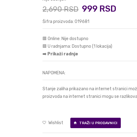
999 RSD
2,690 RSD
Šifra proizvoda: 019681
🟥 Online: Nije dostupno
🟩 U radnjama: Dostupno (1 lokacija)
➡️ Prikaži radnje
NAPOMENA:
Stanje zaliha prikazano na internet stranici mož
proizvoda na internet stranici mogu se razlikova
Wishlist
TRAŽI U PRODAVNICI