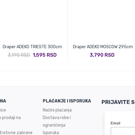
Draper ADEKO TRIESTE 300cm
Draper ADEKO MOSCOW 295cm
3,190 RSD
1,595 RSD
3,790 RSD
INA
PLAĆANJE I ISPORUKA
PRIJAVITE 
ice
Načini plaćanja
 prodaji na
Dostava robe i
ograničenja
trativne zabrane
Isporuka