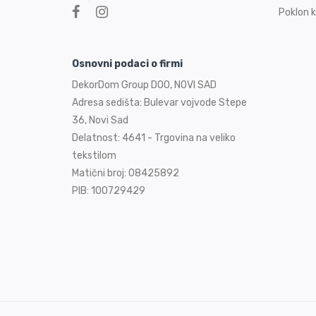
Poklon k
Osnovni podaci o firmi
DekorDom Group DOO, NOVI SAD
Adresa sedišta: Bulevar vojvode Stepe
36, Novi Sad
Delatnost: 4641 - Trgovina na veliko
tekstilom
Matični broj: 08425892
PIB: 100729429