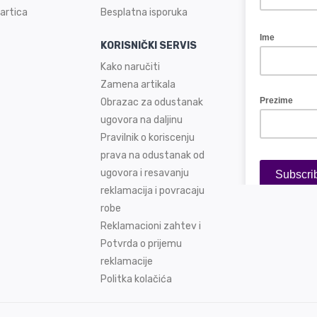
artica
Besplatna isporuka
KORISNIČKI SERVIS
Kako naručiti
Zamena artikala
Obrazac za odustanak
ugovora na daljinu
Pravilnik o koriscenju
prava na odustanak od
ugovora i resavanju
reklamacija i povracaju
robe
Reklamacioni zahtev i
Potvrda o prijemu
reklamacije
Politka kolačića