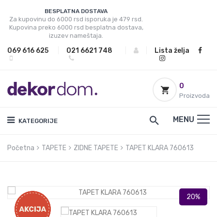
BESPLATNA DOSTAVA
Za kupovinu do 6000 rsd isporuka je 479 rsd.
Kupovina preko 6000 rsd besplatna dostava,
izuzev nameštaja.
069 616 625
|
021 6621 748
|
|
Lista želja
0
Proizvoda
MENU
KATEGORIJE
Početna
TAPETE
ZIDNE TAPETE
TAPET KLARA 760613