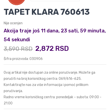
TAPET KLARA 760613
Nije ocenjen
Akcija traje još 11 dana, 23 sati, 59 minuta,
53 sekundi
2,872 RSD
3,590 RSD
Šifra proizvoda: 030906
Ovaj artikal nije dostupan za online poručivanje. Možete ga
poručiti na broj korisničkog centra:
069/616-625
.
Kontaktirajte nas za više informacija i pomoć prilikom
poručivanja.
Radno vreme korisničkog centra: ponedeljak – subota: 09:00 -
21:00