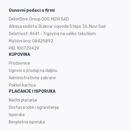
Osnovni podaci o firmi
DekorDom Group DOO, NOVI SAD
Adresa sedišta: Bulevar vojvode Stepe 36, Novi Sad
Delatnost: 4641 - Trgovina na veliko tekstilom
Matični broj: 08425892
PIB: 100729429
KUPOVINA
Prodavnice
Ugovor o prodaji na
daljinu
Administrativne zabrane
Poklon kartica
PLAĆANJE I ISPORUKA
Načini plaćanja
Dostava robe i ograničenja
Isporuka
Besplatna isporuka