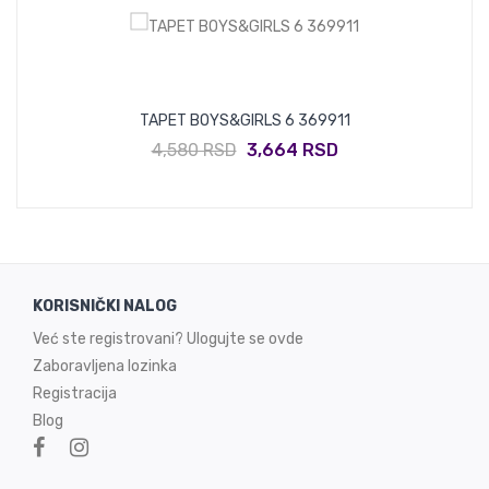
TAPET BOYS&GIRLS 6 369911
4,580 RSD
3,664 RSD
KORISNIČKI NALOG
Već ste registrovani? Ulogujte se ovde
Zaboravljena lozinka
Registracija
Blog