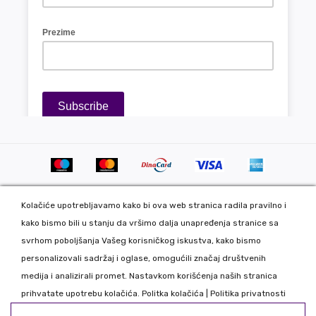
Kolačiće upotrebljavamo kako bi ova web stranica radila pravilno i
kako bismo bili u stanju da vršimo dalja unapređenja stranice sa
svrhom poboljšanja Vašeg korisničkog iskustva, kako bismo
personalizovali sadržaj i oglase, omogućili značaj društvenih
Copyright 2020 DekorDom Group DOO. All Rights Reserved. Web
medija i analizirali promet. Nastavkom korišćenja naših stranica
development: CMS by Global Webmasters -
prihvatate upotrebu kolačića.
Politka kolačića
|
Politika privatnosti
Izrada internet prodavnice
i
SEO
by
www.wbsdigital.com