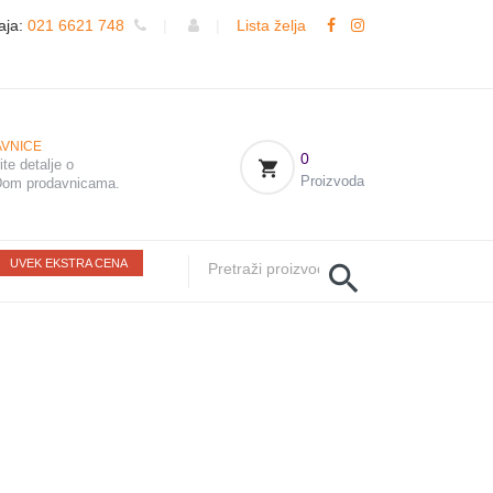
aja:
021 6621 748
|
|
Lista želja
VNICE
0
te detalje o
Proizvoda
om prodavnicama.
UVEK EKSTRA CENA