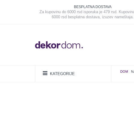
BESPLATNA DOSTAVA
Za kupovinu do 6000 rsd isporuka je 479 rsd. Kupovin
6000 rsd besplatna dostava, izuzev nameštaja.
DOM
N
KATEGORIJE