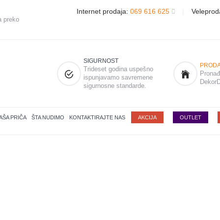
Internet prodaja:
069 616 625
|
Veleprod
a preko
SIGURNOST
PRODA
Trideset godina uspešno
Pronađi
ispunjavamo savremene
DekorD
sigurnosne standarde.
AŠA PRIČA
ŠTA NUDIMO
KONTAKTIRAJTE NAS
AKCIJA
OUTLET