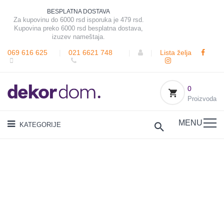
BESPLATNA DOSTAVA
Za kupovinu do 6000 rsd isporuka je 479 rsd.
Kupovina preko 6000 rsd besplatna dostava,
izuzev nameštaja.
069 616 625
|
021 6621 748
|
|
Lista želja
0
Proizvoda
MENU
KATEGORIJE