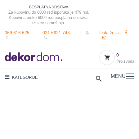
BESPLATNA DOSTAVA
Za kupovinu do 6000 rsd isporuka je 479 rsd.
Kupovina preko 6000 rsd besplatna dostava,
izuzev nameštaja.
069 616 625
|
021 6621 748
|
|
Lista želja
0
Proizvoda
MENU
KATEGORIJE