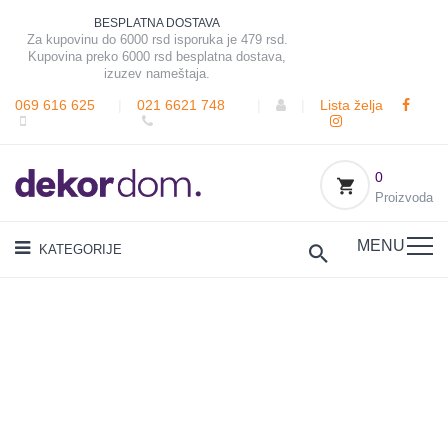
BESPLATNA DOSTAVA
Za kupovinu do 6000 rsd isporuka je 479 rsd.
Kupovina preko 6000 rsd besplatna dostava,
izuzev nameštaja.
069 616 625
|
021 6621 748
|
|
Lista želja
0
Proizvoda
MENU
KATEGORIJE