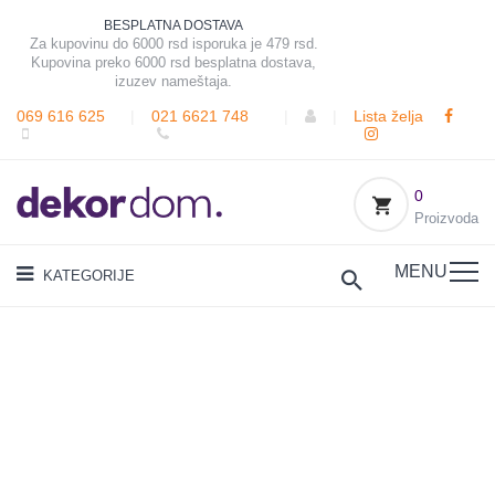
BESPLATNA DOSTAVA
Za kupovinu do 6000 rsd isporuka je 479 rsd.
Kupovina preko 6000 rsd besplatna dostava,
izuzev nameštaja.
069 616 625
|
021 6621 748
|
|
Lista želja
0
Proizvoda
MENU
KATEGORIJE