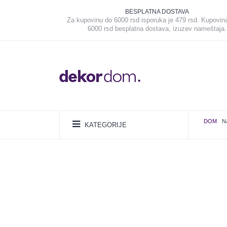
BESPLATNA DOSTAVA
Za kupovinu do 6000 rsd isporuka je 479 rsd. Kupovin
6000 rsd besplatna dostava, izuzev nameštaja.
DOM
N
KATEGORIJE