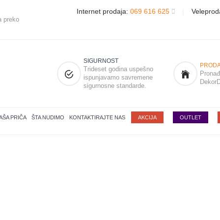
Internet prodaja:
069 616 625
|
Veleprod
a preko
SIGURNOST
PRODA
Trideset godina uspešno
Pronađi
ispunjavamo savremene
DekorD
sigurnosne standarde.
AŠA PRIČA
ŠTA NUDIMO
KONTAKTIRAJTE NAS
AKCIJA
OUTLET