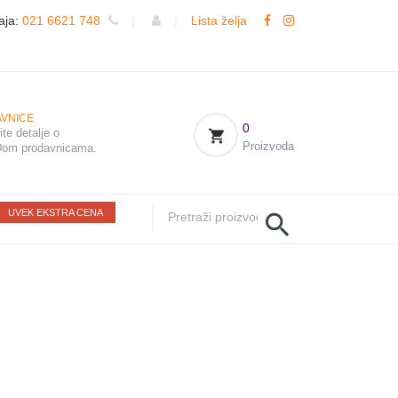
aja:
021 6621 748
|
|
Lista želja
VNICE
0
te detalje o
Proizvoda
om prodavnicama.
UVEK EKSTRA CENA