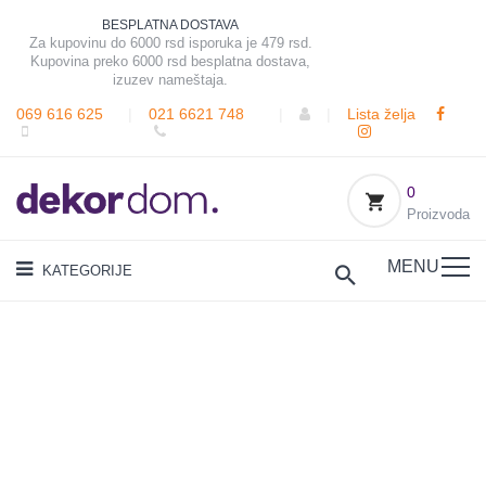
BESPLATNA DOSTAVA
Za kupovinu do 6000 rsd isporuka je 479 rsd.
Kupovina preko 6000 rsd besplatna dostava,
izuzev nameštaja.
069 616 625
|
021 6621 748
|
|
Lista želja
0
Proizvoda
MENU
KATEGORIJE