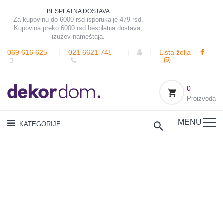
BESPLATNA DOSTAVA
Za kupovinu do 6000 rsd isporuka je 479 rsd.
Kupovina preko 6000 rsd besplatna dostava,
izuzev nameštaja.
069 616 625
|
021 6621 748
|
|
Lista želja
0
Proizvoda
MENU
KATEGORIJE