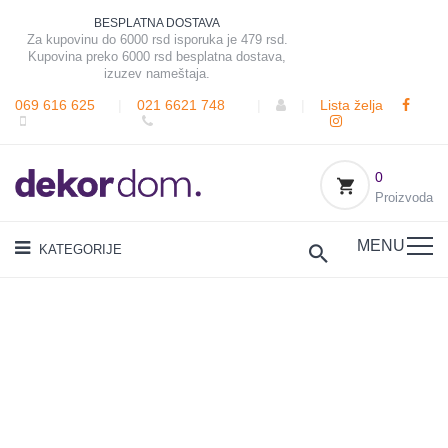
BESPLATNA DOSTAVA
Za kupovinu do 6000 rsd isporuka je 479 rsd.
Kupovina preko 6000 rsd besplatna dostava,
izuzev nameštaja.
069 616 625
|
021 6621 748
|
|
Lista želja
0
Proizvoda
MENU
KATEGORIJE