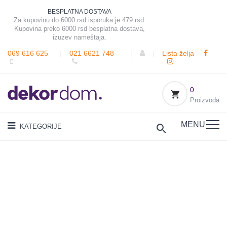
BESPLATNA DOSTAVA
Za kupovinu do 6000 rsd isporuka je 479 rsd.
Kupovina preko 6000 rsd besplatna dostava,
izuzev nameštaja.
069 616 625
|
021 6621 748
|
|
Lista želja
0
Proizvoda
MENU
KATEGORIJE