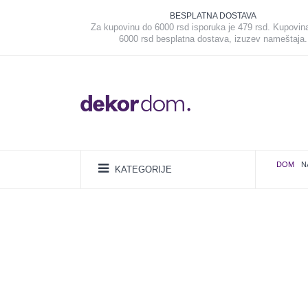
BESPLATNA DOSTAVA
Za kupovinu do 6000 rsd isporuka je 479 rsd. Kupovin
6000 rsd besplatna dostava, izuzev nameštaja.
DOM
N
KATEGORIJE