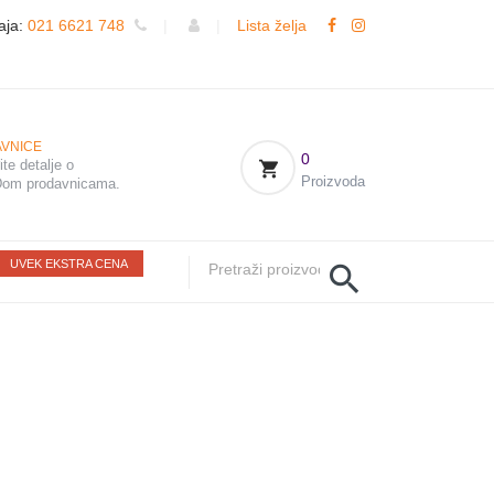
aja:
021 6621 748
|
|
Lista želja
VNICE
0
te detalje o
Proizvoda
om prodavnicama.
UVEK EKSTRA CENA