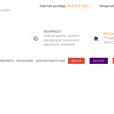
Internet prodaja:
069 616 625
|
Veleprod
a preko
SIGURNOST
PRODA
Trideset godina uspešno
Pronađi
ispunjavamo savremene
DekorD
sigurnosne standarde.
AŠA PRIČA
ŠTA NUDIMO
KONTAKTIRAJTE NAS
AKCIJA
OUTLET