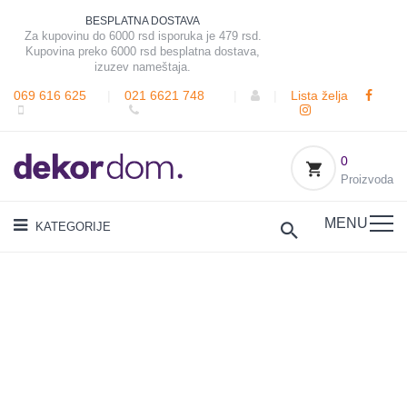
BESPLATNA DOSTAVA
Za kupovinu do 6000 rsd isporuka je 479 rsd.
Kupovina preko 6000 rsd besplatna dostava,
izuzev nameštaja.
069 616 625
|
021 6621 748
|
|
Lista želja
0
Proizvoda
MENU
KATEGORIJE