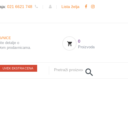
aja:
021 6621 748
|
|
Lista želja
VNICE
0
te detalje o
Proizvoda
om prodavnicama.
UVEK EKSTRA CENA