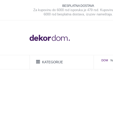
BESPLATNA DOSTAVA
Za kupovinu do 6000 rsd isporuka je 479 rsd. Kupovin
6000 rsd besplatna dostava, izuzev nameštaja.
DOM
N
KATEGORIJE