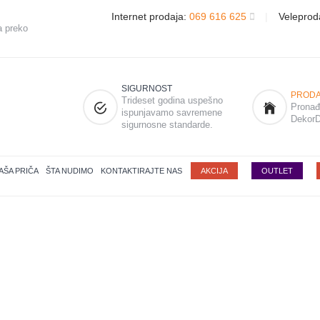
Internet prodaja:
069 616 625
|
Veleprod
a preko
SIGURNOST
PRODA
Trideset godina uspešno
Pronađi
ispunjavamo savremene
DekorD
sigurnosne standarde.
AŠA PRIČA
ŠTA NUDIMO
KONTAKTIRAJTE NAS
AKCIJA
OUTLET