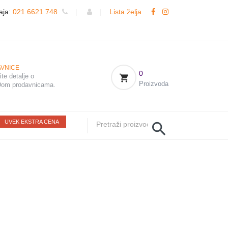
aja:
021 6621 748
|
|
Lista želja
VNICE
0
te detalje o
Proizvoda
om prodavnicama.
UVEK EKSTRA CENA