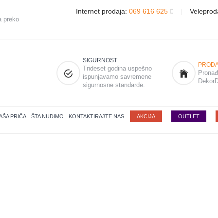
Internet prodaja:
069 616 625
|
Veleprod
a preko
SIGURNOST
PRODA
Trideset godina uspešno
Pronađi
ispunjavamo savremene
DekorD
sigurnosne standarde.
AŠA PRIČA
ŠTA NUDIMO
KONTAKTIRAJTE NAS
AKCIJA
OUTLET