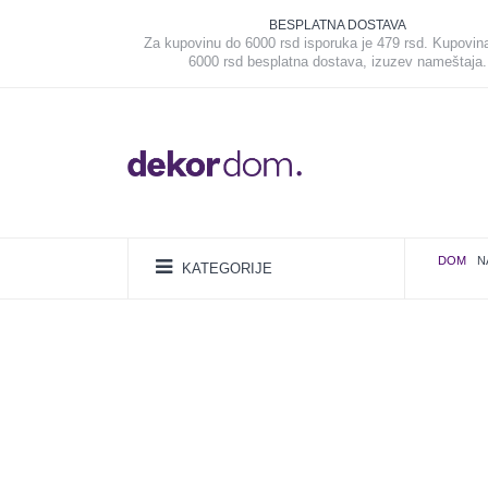
BESPLATNA DOSTAVA
Za kupovinu do 6000 rsd isporuka je 479 rsd. Kupovin
6000 rsd besplatna dostava, izuzev nameštaja.
DOM
N
KATEGORIJE