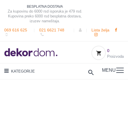
BESPLATNA DOSTAVA
Za kupovinu do 6000 rsd isporuka je 479 rsd.
Kupovina preko 6000 rsd besplatna dostava,
izuzev nameštaja.
069 616 625
|
021 6621 748
|
|
Lista želja
0
Proizvoda
MENU
KATEGORIJE