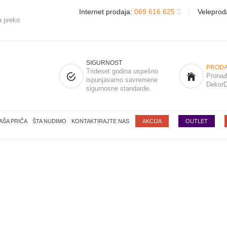
Internet prodaja:
069 616 625
|
Veleprod
a preko
SIGURNOST
PRODA
Trideset godina uspešno
Pronađi
ispunjavamo savremene
DekorD
sigurnosne standarde.
AŠA PRIČA
ŠTA NUDIMO
KONTAKTIRAJTE NAS
AKCIJA
OUTLET