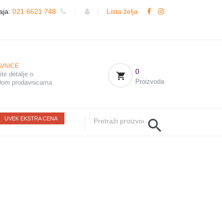
aja:
021 6621 748
|
|
Lista želja
VNICE
0
te detalje o
Proizvoda
om prodavnicama.
UVEK EKSTRA CENA