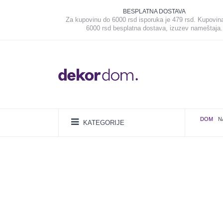
BESPLATNA DOSTAVA
Za kupovinu do 6000 rsd isporuka je 479 rsd. Kupovin
6000 rsd besplatna dostava, izuzev nameštaja.
DOM
N
KATEGORIJE