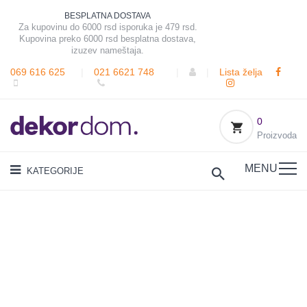
BESPLATNA DOSTAVA
Za kupovinu do 6000 rsd isporuka je 479 rsd.
Kupovina preko 6000 rsd besplatna dostava,
izuzev nameštaja.
069 616 625
|
021 6621 748
|
|
Lista želja
0
Proizvoda
MENU
KATEGORIJE