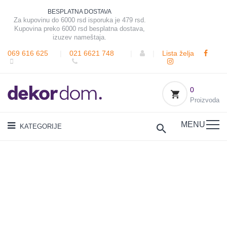
BESPLATNA DOSTAVA
Za kupovinu do 6000 rsd isporuka je 479 rsd.
Kupovina preko 6000 rsd besplatna dostava,
izuzev nameštaja.
069 616 625
|
021 6621 748
|
|
Lista želja
0
Proizvoda
MENU
KATEGORIJE