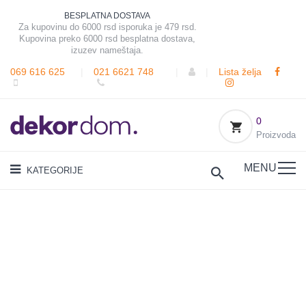
BESPLATNA DOSTAVA
Za kupovinu do 6000 rsd isporuka je 479 rsd.
Kupovina preko 6000 rsd besplatna dostava,
izuzev nameštaja.
069 616 625
|
021 6621 748
|
|
Lista želja
0
Proizvoda
MENU
KATEGORIJE