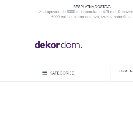
BESPLATNA DOSTAVA
Za kupovinu do 6000 rsd isporuka je 479 rsd. Kupovin
6000 rsd besplatna dostava, izuzev nameštaja.
DOM
N
KATEGORIJE