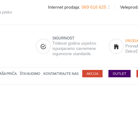
Internet prodaja:
069 616 625
|
Veleprod
a preko
SIGURNOST
PRODA
Trideset godina uspešno
Pronađi
ispunjavamo savremene
DekorD
sigurnosne standarde.
AŠA PRIČA
ŠTA NUDIMO
KONTAKTIRAJTE NAS
AKCIJA
OUTLET