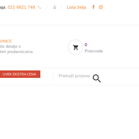
aja:
021 6621 748
|
|
Lista želja
VNICE
0
te detalje o
Proizvoda
om prodavnicama.
UVEK EKSTRA CENA