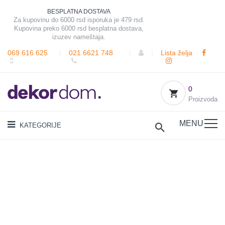
BESPLATNA DOSTAVA
Za kupovinu do 6000 rsd isporuka je 479 rsd.
Kupovina preko 6000 rsd besplatna dostava,
izuzev nameštaja.
069 616 625
|
021 6621 748
|
|
Lista želja
0
Proizvoda
MENU
KATEGORIJE