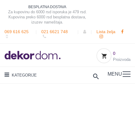
BESPLATNA DOSTAVA
Za kupovinu do 6000 rsd isporuka je 479 rsd.
Kupovina preko 6000 rsd besplatna dostava,
izuzev nameštaja.
069 616 625
|
021 6621 748
|
|
Lista želja
0
Proizvoda
MENU
KATEGORIJE