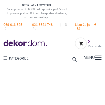
BESPLATNA DOSTAVA
Za kupovinu do 6000 rsd isporuka je 479 rsd.
Kupovina preko 6000 rsd besplatna dostava,
izuzev nameštaja.
069 616 625
|
021 6621 748
|
|
Lista želja
0
Proizvoda
MENU
KATEGORIJE