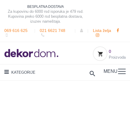
BESPLATNA DOSTAVA
Za kupovinu do 6000 rsd isporuka je 479 rsd.
Kupovina preko 6000 rsd besplatna dostava,
izuzev nameštaja.
069 616 625
|
021 6621 748
|
|
Lista želja
0
Proizvoda
MENU
KATEGORIJE