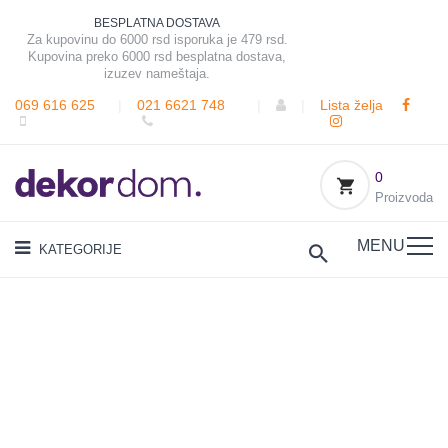
BESPLATNA DOSTAVA
Za kupovinu do 6000 rsd isporuka je 479 rsd.
Kupovina preko 6000 rsd besplatna dostava,
izuzev nameštaja.
069 616 625
|
021 6621 748
|
|
Lista želja
0
Proizvoda
MENU
KATEGORIJE