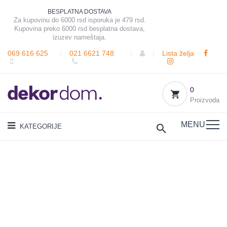
BESPLATNA DOSTAVA
Za kupovinu do 6000 rsd isporuka je 479 rsd.
Kupovina preko 6000 rsd besplatna dostava,
izuzev nameštaja.
069 616 625
|
021 6621 748
|
|
Lista želja
0
Proizvoda
MENU
KATEGORIJE