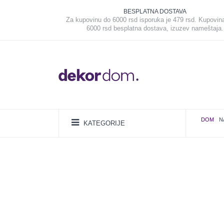
BESPLATNA DOSTAVA
Za kupovinu do 6000 rsd isporuka je 479 rsd. Kupovin
6000 rsd besplatna dostava, izuzev nameštaja.
DOM
N
KATEGORIJE