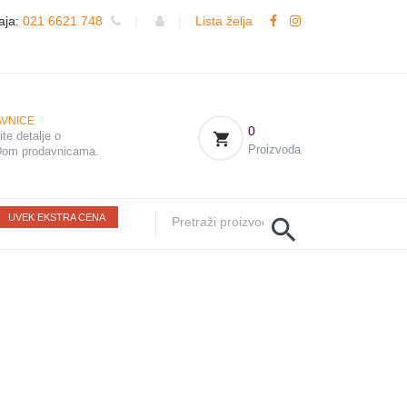
aja:
021 6621 748
|
|
Lista želja
VNICE
0
te detalje o
Proizvoda
om prodavnicama.
UVEK EKSTRA CENA