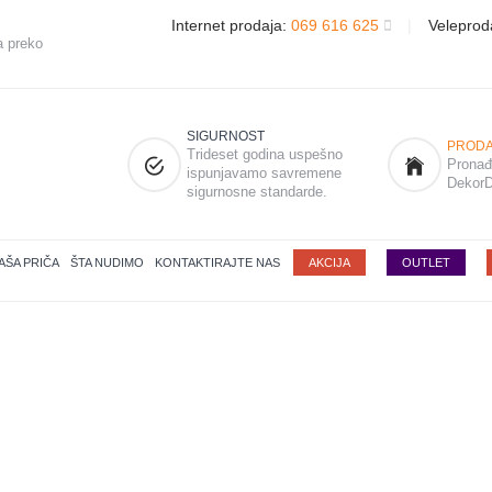
Internet prodaja:
069 616 625
|
Veleprod
a preko
SIGURNOST
PRODA
Trideset godina uspešno
Pronađi
ispunjavamo savremene
DekorD
sigurnosne standarde.
AŠA PRIČA
ŠTA NUDIMO
KONTAKTIRAJTE NAS
AKCIJA
OUTLET