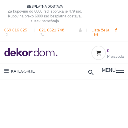
BESPLATNA DOSTAVA
Za kupovinu do 6000 rsd isporuka je 479 rsd.
Kupovina preko 6000 rsd besplatna dostava,
izuzev nameštaja.
069 616 625
|
021 6621 748
|
|
Lista želja
0
Proizvoda
MENU
KATEGORIJE