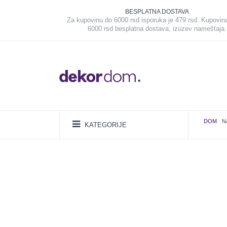
BESPLATNA DOSTAVA
Za kupovinu do 6000 rsd isporuka je 479 rsd. Kupovin
6000 rsd besplatna dostava, izuzev nameštaja.
DOM
N
KATEGORIJE