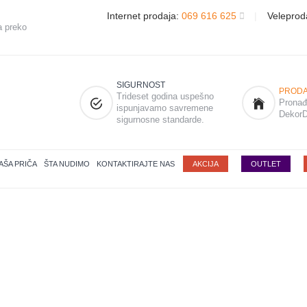
Internet prodaja:
069 616 625
|
Veleprod
a preko
SIGURNOST
PRODA
Trideset godina uspešno
Pronađi
ispunjavamo savremene
DekorD
sigurnosne standarde.
AŠA PRIČA
ŠTA NUDIMO
KONTAKTIRAJTE NAS
AKCIJA
OUTLET