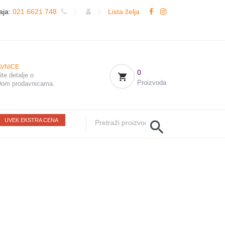
aja:
021 6621 748
|
|
Lista želja
VNICE
0
te detalje o
Proizvoda
om prodavnicama.
UVEK EKSTRA CENA