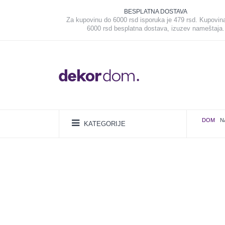
BESPLATNA DOSTAVA
Za kupovinu do 6000 rsd isporuka je 479 rsd. Kupovin
6000 rsd besplatna dostava, izuzev nameštaja.
DOM
N
KATEGORIJE