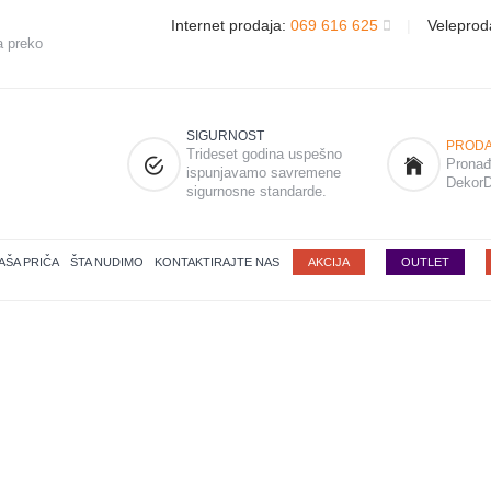
Internet prodaja:
069 616 625
|
Veleprod
a preko
SIGURNOST
PRODA
Trideset godina uspešno
Pronađi
ispunjavamo savremene
DekorD
sigurnosne standarde.
AŠA PRIČA
ŠTA NUDIMO
KONTAKTIRAJTE NAS
AKCIJA
OUTLET