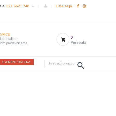
aja:
021 6621 748
|
|
Lista želja
VNICE
0
te detalje o
Proizvoda
om prodavnicama.
UVEK EKSTRA CENA