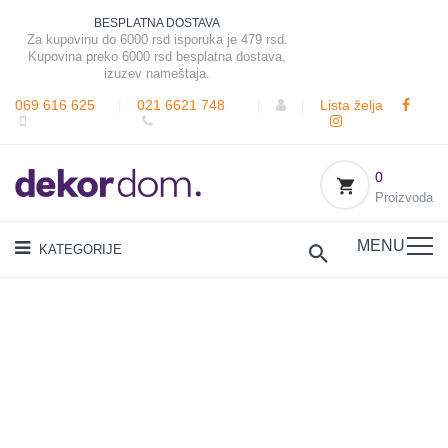
BESPLATNA DOSTAVA
Za kupovinu do 6000 rsd isporuka je 479 rsd.
Kupovina preko 6000 rsd besplatna dostava,
izuzev nameštaja.
069 616 625
|
021 6621 748
|
|
Lista želja
0
Proizvoda
MENU
KATEGORIJE