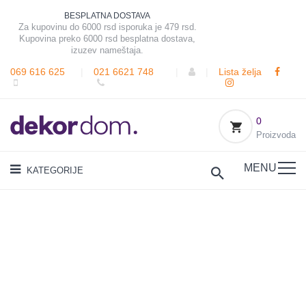
BESPLATNA DOSTAVA
Za kupovinu do 6000 rsd isporuka je 479 rsd.
Kupovina preko 6000 rsd besplatna dostava,
izuzev nameštaja.
069 616 625
|
021 6621 748
|
|
Lista želja
0
Proizvoda
MENU
KATEGORIJE