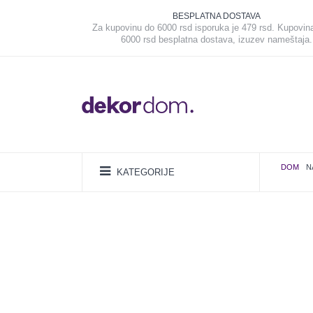
BESPLATNA DOSTAVA
Za kupovinu do 6000 rsd isporuka je 479 rsd. Kupovin
6000 rsd besplatna dostava, izuzev nameštaja.
DOM
N
KATEGORIJE