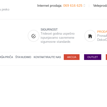
Internet prodaja:
069 616 625
|
Veleprod
a preko
SIGURNOST
PRODA
Trideset godina uspešno
Pronađi
ispunjavamo savremene
DekorD
sigurnosne standarde.
AŠA PRIČA
ŠTA NUDIMO
KONTAKTIRAJTE NAS
AKCIJA
OUTLET