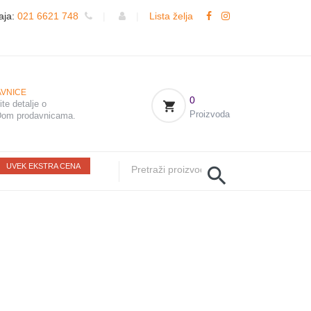
aja:
021 6621 748
|
|
Lista želja
VNICE
0
te detalje o
Proizvoda
om prodavnicama.
UVEK EKSTRA CENA