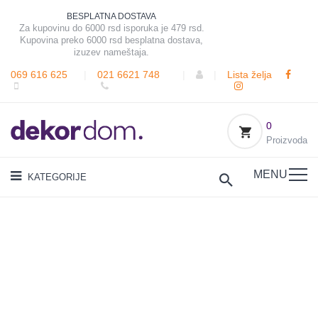
BESPLATNA DOSTAVA
Za kupovinu do 6000 rsd isporuka je 479 rsd.
Kupovina preko 6000 rsd besplatna dostava,
izuzev nameštaja.
069 616 625
|
021 6621 748
|
|
Lista želja
0
Proizvoda
MENU
KATEGORIJE