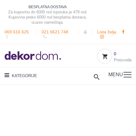
BESPLATNA DOSTAVA
Za kupovinu do 6000 rsd isporuka je 479 rsd.
Kupovina preko 6000 rsd besplatna dostava,
izuzev nameštaja.
069 616 625
|
021 6621 748
|
|
Lista želja
0
Proizvoda
MENU
KATEGORIJE