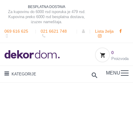
BESPLATNA DOSTAVA
Za kupovinu do 6000 rsd isporuka je 479 rsd.
Kupovina preko 6000 rsd besplatna dostava,
izuzev nameštaja.
069 616 625
|
021 6621 748
|
|
Lista želja
0
Proizvoda
MENU
KATEGORIJE