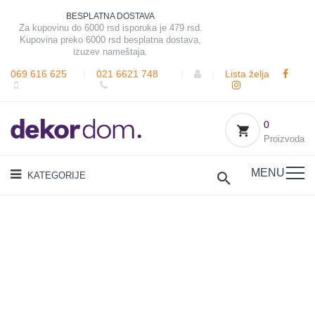
BESPLATNA DOSTAVA
Za kupovinu do 6000 rsd isporuka je 479 rsd.
Kupovina preko 6000 rsd besplatna dostava,
izuzev nameštaja.
069 616 625
|
021 6621 748
|
|
Lista želja
0
Proizvoda
MENU
KATEGORIJE