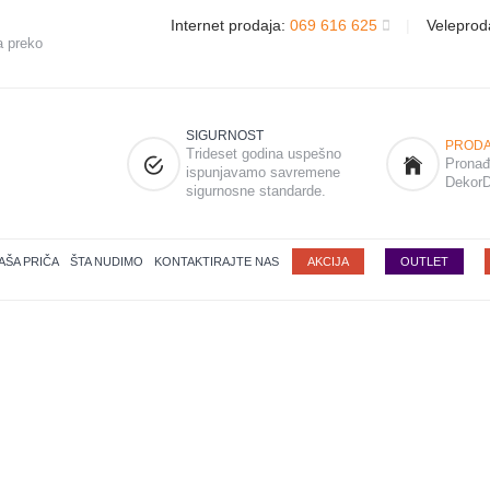
Internet prodaja:
069 616 625
|
Veleprod
a preko
SIGURNOST
PRODA
Trideset godina uspešno
Pronađi
ispunjavamo savremene
DekorD
sigurnosne standarde.
AŠA PRIČA
ŠTA NUDIMO
KONTAKTIRAJTE NAS
AKCIJA
OUTLET