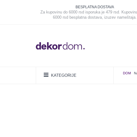
BESPLATNA DOSTAVA
Za kupovinu do 6000 rsd isporuka je 479 rsd. Kupovin
6000 rsd besplatna dostava, izuzev nameštaja.
DOM
N
KATEGORIJE