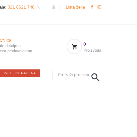
aja:
021 6621 748
|
|
Lista želja
VNICE
0
te detalje o
Proizvoda
om prodavnicama.
UVEK EKSTRA CENA