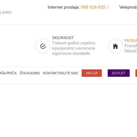
Internet prodaja:
069 616 625
|
Veleprod
a preko
SIGURNOST
PRODA
Trideset godina uspešno
Pronađi
ispunjavamo savremene
DekorD
sigurnosne standarde.
AŠA PRIČA
ŠTA NUDIMO
KONTAKTIRAJTE NAS
AKCIJA
OUTLET