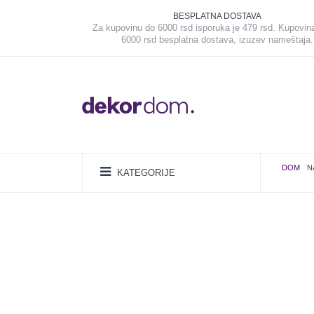
BESPLATNA DOSTAVA
Za kupovinu do 6000 rsd isporuka je 479 rsd. Kupovin
6000 rsd besplatna dostava, izuzev nameštaja.
DOM
N
KATEGORIJE