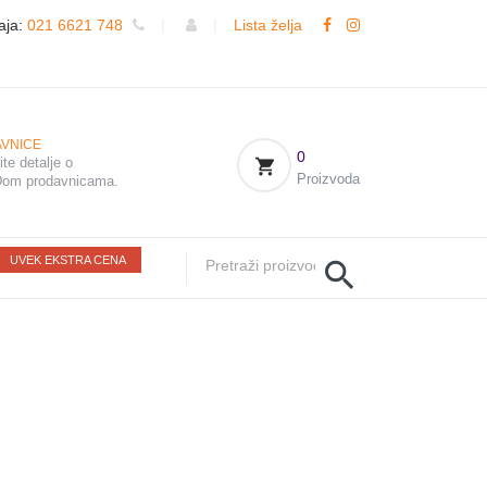
aja:
021 6621 748
|
|
Lista želja
VNICE
0
te detalje o
Proizvoda
om prodavnicama.
UVEK EKSTRA CENA