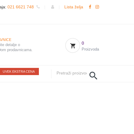
aja:
021 6621 748
|
|
Lista želja
VNICE
0
te detalje o
Proizvoda
om prodavnicama.
UVEK EKSTRA CENA