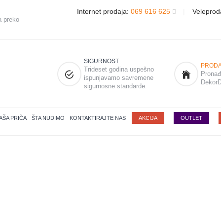
Internet prodaja:
069 616 625
|
Veleprod
a preko
SIGURNOST
PRODA
Trideset godina uspešno
Pronađi
ispunjavamo savremene
DekorD
sigurnosne standarde.
AŠA PRIČA
ŠTA NUDIMO
KONTAKTIRAJTE NAS
AKCIJA
OUTLET