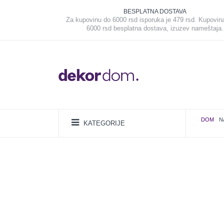
BESPLATNA DOSTAVA
Za kupovinu do 6000 rsd isporuka je 479 rsd. Kupovin
6000 rsd besplatna dostava, izuzev nameštaja.
DOM
N
KATEGORIJE