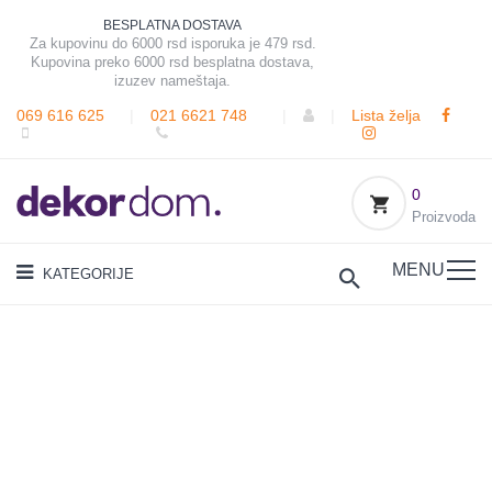
BESPLATNA DOSTAVA
Za kupovinu do 6000 rsd isporuka je 479 rsd.
Kupovina preko 6000 rsd besplatna dostava,
izuzev nameštaja.
069 616 625
|
021 6621 748
|
|
Lista želja
0
Proizvoda
MENU
KATEGORIJE