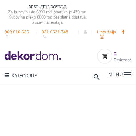
BESPLATNA DOSTAVA
Za kupovinu do 6000 rsd isporuka je 479 rsd.
Kupovina preko 6000 rsd besplatna dostava,
izuzev nameštaja.
069 616 625
|
021 6621 748
|
|
Lista želja
0
Proizvoda
MENU
KATEGORIJE