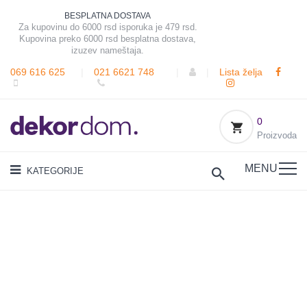
BESPLATNA DOSTAVA
Za kupovinu do 6000 rsd isporuka je 479 rsd.
Kupovina preko 6000 rsd besplatna dostava,
izuzev nameštaja.
069 616 625
|
021 6621 748
|
|
Lista želja
0
Proizvoda
MENU
KATEGORIJE